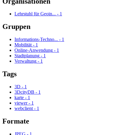
Organisationen
Lehrstuhl für Geoin...
-
1
Gruppen
Informations-Techno...
-
1
Mobilität
-
1
Online-Anwendung
-
1
Stadtplanung
-
1
Verwaltung
-
1
Tags
3D
-
1
3DcityDB
-
1
karte
-
1
viewer
-
1
webclient
-
1
Formate
JPEG
-
1