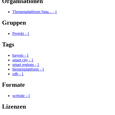
Organisationen
Themenplattform Sma...
-
1
Gruppen
Projekt
-
1
Tags
bayern
-
1
smart city
-
1
smart regions
-
1
themenplattform
-
1
zdb
-
1
Formate
website
-
1
Lizenzen