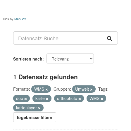
Tiles by
MapBox
Sortieren nach
1 Datensatz gefunden
Formate:
WMS
Gruppen:
Umwelt
Tags:
dop
karte
orthophoto
WMS
kartenlayer
Ergebnisse filtern