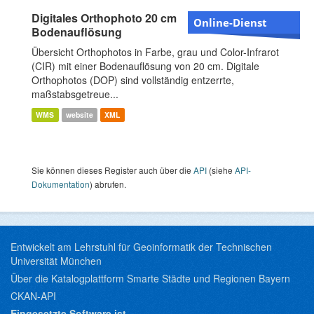
Digitales Orthophoto 20 cm
Online-Dienst
Bodenauflösung
Übersicht Orthophotos in Farbe, grau und Color-Infrarot
(CIR) mit einer Bodenauflösung von 20 cm. Digitale
Orthophotos (DOP) sind vollständig entzerrte,
maßstabsgetreue...
WMS
website
XML
Sie können dieses Register auch über die
API
(siehe
API-
Dokumentation
) abrufen.
Entwickelt am Lehrstuhl für Geoinformatik der Technischen
Universität München
Über die Katalogplattform Smarte Städte und Regionen Bayern
CKAN-API
Eingesetzte Software ist