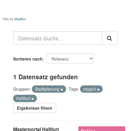
Tiles by
MapBox
Sortieren nach
1 Datensatz gefunden
Gruppen:
Stadtplanung
Tags:
citygml
Haßfurt
Ergebnisse filtern
Masterportal Haßfurt
Online-