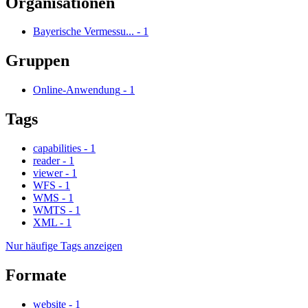
Organisationen
Bayerische Vermessu...
-
1
Gruppen
Online-Anwendung
-
1
Tags
capabilities
-
1
reader
-
1
viewer
-
1
WFS
-
1
WMS
-
1
WMTS
-
1
XML
-
1
Nur häufige Tags anzeigen
Formate
website
-
1