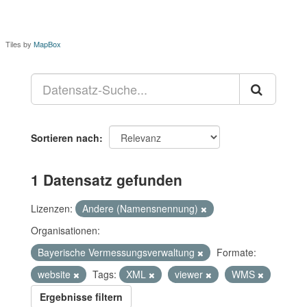
Tiles by
MapBox
Sortieren nach
1 Datensatz gefunden
Lizenzen:
Andere (Namensnennung)
Organisationen:
Bayerische Vermessungsverwaltung
Formate:
website
Tags:
XML
viewer
WMS
Ergebnisse filtern