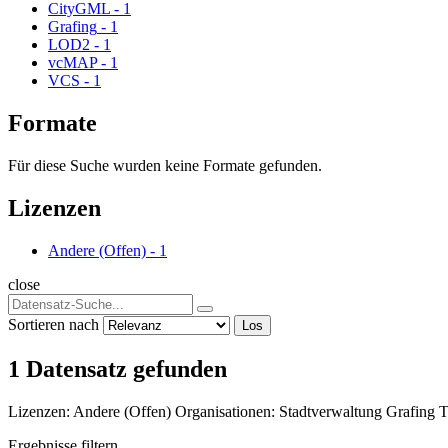
CityGML
-
1
Grafing
-
1
LOD2
-
1
vcMAP
-
1
VCS
-
1
Formate
Für diese Suche wurden keine Formate gefunden.
Lizenzen
Andere (Offen)
-
1
close
Sortieren nach
Los
1 Datensatz gefunden
Lizenzen:
Andere (Offen)
Organisationen:
Stadtverwaltung Grafing
T
Ergebnisse filtern