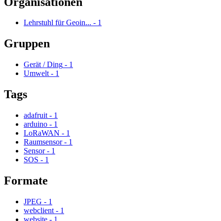
Organisationen
Lehrstuhl für Geoin...
-
1
Gruppen
Gerät / Ding
-
1
Umwelt
-
1
Tags
adafruit
-
1
arduino
-
1
LoRaWAN
-
1
Raumsensor
-
1
Sensor
-
1
SOS
-
1
Formate
JPEG
-
1
webclient
-
1
website
-
1