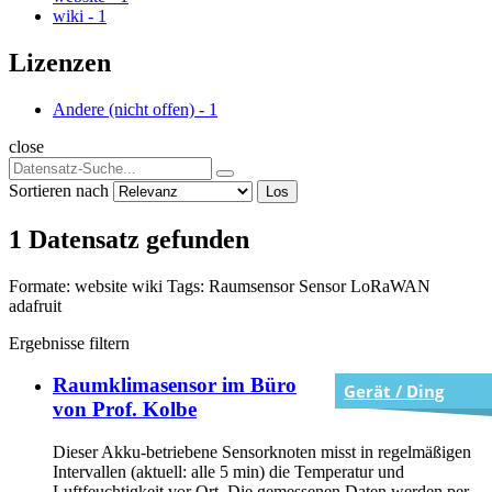
wiki
-
1
Lizenzen
Andere (nicht offen)
-
1
close
Sortieren nach
Los
1 Datensatz gefunden
Formate:
website
wiki
Tags:
Raumsensor
Sensor
LoRaWAN
adafruit
Ergebnisse filtern
Raumklimasensor im Büro
Gerät / Ding
von Prof. Kolbe
Dieser Akku-betriebene Sensorknoten misst in regelmäßigen
Intervallen (aktuell: alle 5 min) die Temperatur und
Luftfeuchtigkeit vor Ort. Die gemessenen Daten werden per