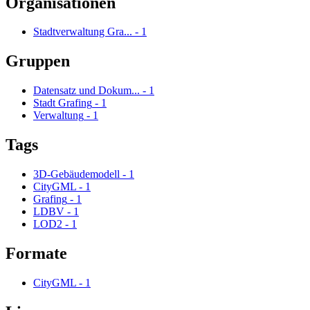
Organisationen
Stadtverwaltung Gra...
-
1
Gruppen
Datensatz und Dokum...
-
1
Stadt Grafing
-
1
Verwaltung
-
1
Tags
3D-Gebäudemodell
-
1
CityGML
-
1
Grafing
-
1
LDBV
-
1
LOD2
-
1
Formate
CityGML
-
1