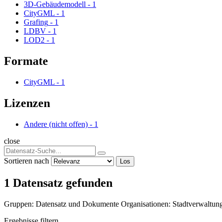
3D-Gebäudemodell
-
1
CityGML
-
1
Grafing
-
1
LDBV
-
1
LOD2
-
1
Formate
CityGML
-
1
Lizenzen
Andere (nicht offen)
-
1
close
Sortieren nach
Los
1 Datensatz gefunden
Gruppen:
Datensatz und Dokumente
Organisationen:
Stadtverwaltun
Ergebnisse filtern