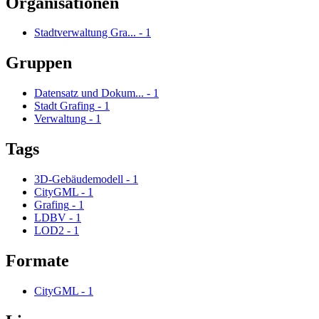
Organisationen
Stadtverwaltung Gra...
-
1
Gruppen
Datensatz und Dokum...
-
1
Stadt Grafing
-
1
Verwaltung
-
1
Tags
3D-Gebäudemodell
-
1
CityGML
-
1
Grafing
-
1
LDBV
-
1
LOD2
-
1
Formate
CityGML
-
1