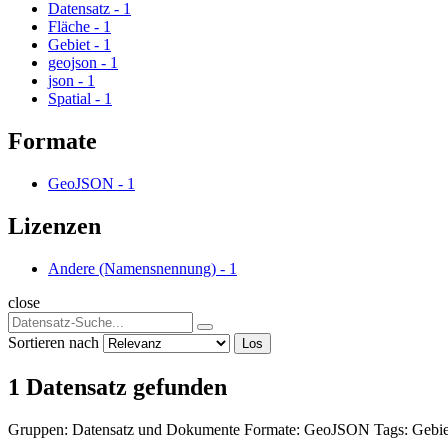
Datensatz
-
1
Fläche
-
1
Gebiet
-
1
geojson
-
1
json
-
1
Spatial
-
1
Formate
GeoJSON
-
1
Lizenzen
Andere (Namensnennung)
-
1
close
Sortieren nach
Los
1 Datensatz gefunden
Gruppen:
Datensatz und Dokumente
Formate:
GeoJSON
Tags:
Gebi