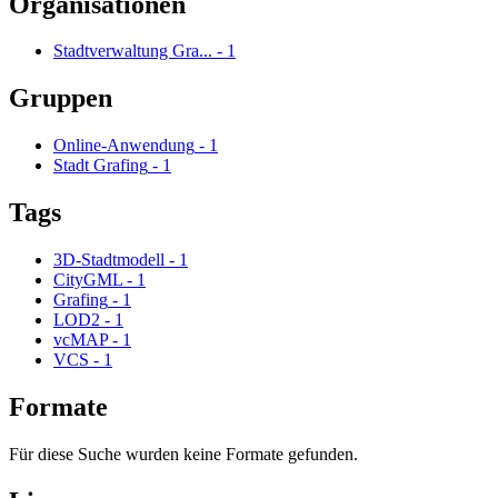
Organisationen
Stadtverwaltung Gra...
-
1
Gruppen
Online-Anwendung
-
1
Stadt Grafing
-
1
Tags
3D-Stadtmodell
-
1
CityGML
-
1
Grafing
-
1
LOD2
-
1
vcMAP
-
1
VCS
-
1
Formate
Für diese Suche wurden keine Formate gefunden.