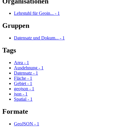
Organisationen
Lehrstuhl für Geoin...
-
1
Gruppen
Datensatz und Dokum...
-
1
Tags
Area
-
1
Ausdehnung
-
1
Datensatz
-
1
Fläche
-
1
Gebiet
-
1
geojson
-
1
json
-
1
Spatial
-
1
Formate
GeoJSON
-
1