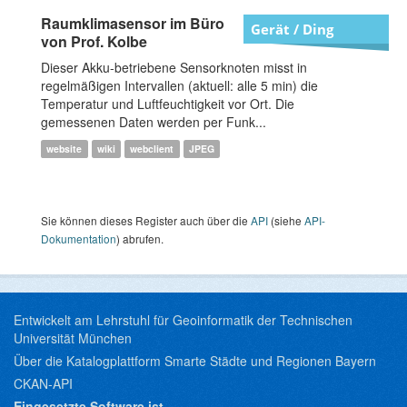
Raumklimasensor im Büro
Gerät / Ding
von Prof. Kolbe
Dieser Akku-betriebene Sensorknoten misst in
regelmäßigen Intervallen (aktuell: alle 5 min) die
Temperatur und Luftfeuchtigkeit vor Ort. Die
gemessenen Daten werden per Funk...
website
wiki
webclient
JPEG
Sie können dieses Register auch über die
API
(siehe
API-
Dokumentation
) abrufen.
Entwickelt am Lehrstuhl für Geoinformatik der Technischen
Universität München
Über die Katalogplattform Smarte Städte und Regionen Bayern
CKAN-API
Eingesetzte Software ist