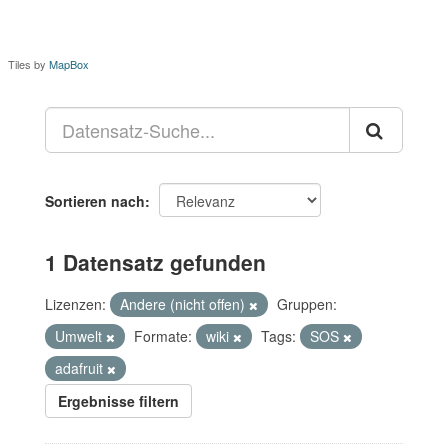
Tiles by
MapBox
Sortieren nach
1 Datensatz gefunden
Lizenzen:
Andere (nicht offen)
Gruppen:
Umwelt
Formate:
wiki
Tags:
SOS
adafruit
Ergebnisse filtern