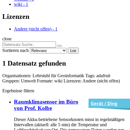
wiki
-
1
Lizenzen
Andere (nicht offen)
-
1
close
Sortieren nach
Los
1 Datensatz gefunden
Organisationen:
Lehrstuhl für Geoinformatik
Tags:
adafruit
Gruppen:
Umwelt
Formate:
wiki
Lizenzen:
Andere (nicht offen)
Ergebnisse filtern
Raumklimasensor im Büro
Gerät / Ding
von Prof. Kolbe
Dieser Akku-betriebene Sensorknoten misst in regelmäßigen
Intervallen (aktuell: alle 5 min) die Temperatur und
Luftfeuchtigkeit vor Ort. Die gemessenen Daten werden per