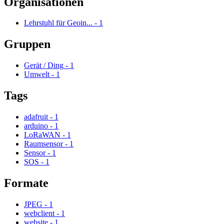
Organisationen
Lehrstuhl für Geoin...
-
1
Gruppen
Gerät / Ding
-
1
Umwelt
-
1
Tags
adafruit
-
1
arduino
-
1
LoRaWAN
-
1
Raumsensor
-
1
Sensor
-
1
SOS
-
1
Formate
JPEG
-
1
webclient
-
1
website
-
1