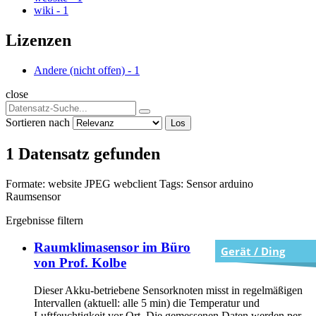
wiki
-
1
Lizenzen
Andere (nicht offen)
-
1
close
Sortieren nach
Los
1 Datensatz gefunden
Formate:
website
JPEG
webclient
Tags:
Sensor
arduino
Raumsensor
Ergebnisse filtern
Raumklimasensor im Büro
Gerät / Ding
von Prof. Kolbe
Dieser Akku-betriebene Sensorknoten misst in regelmäßigen
Intervallen (aktuell: alle 5 min) die Temperatur und
Luftfeuchtigkeit vor Ort. Die gemessenen Daten werden per