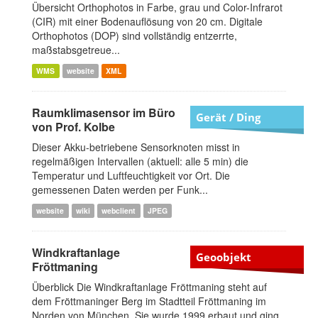
Übersicht Orthophotos in Farbe, grau und Color-Infrarot
(CIR) mit einer Bodenauflösung von 20 cm. Digitale
Orthophotos (DOP) sind vollständig entzerrte,
maßstabsgetreue...
WMS
website
XML
Raumklimasensor im Büro
Gerät / Ding
von Prof. Kolbe
Dieser Akku-betriebene Sensorknoten misst in
regelmäßigen Intervallen (aktuell: alle 5 min) die
Temperatur und Luftfeuchtigkeit vor Ort. Die
gemessenen Daten werden per Funk...
website
wiki
webclient
JPEG
Windkraftanlage
Geoobjekt
Fröttmaning
Überblick Die Windkraftanlage Fröttmaning steht auf
dem Fröttmaninger Berg im Stadtteil Fröttmaning im
Norden von München. Sie wurde 1999 erbaut und ging