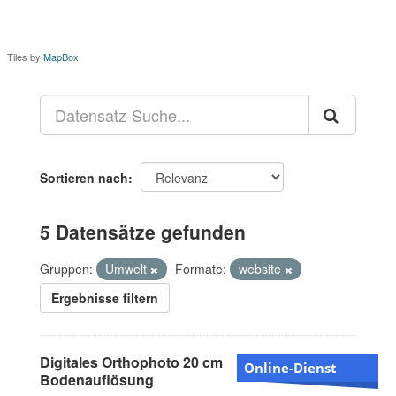
Tiles by
MapBox
Sortieren nach
5 Datensätze gefunden
Gruppen:
Umwelt
Formate:
website
Ergebnisse filtern
Digitales Orthophoto 20 cm
Online-Dienst
Bodenauflösung