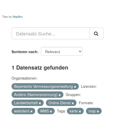
Tiles by
MapBox
Sortieren nach
1 Datensatz gefunden
Organisationen:
Bayerische Vermessungsverwaltung
Lizenzen:
Andere (Namensnennung)
Gruppen:
Landwirtschaft
Online-Dienst
Formate:
webclient
WMS
Tags:
karte
map