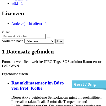
wiki
-
1
Lizenzen
Andere (nicht offen)
-
1
close
Sortieren nach
Los
1 Datensatz gefunden
Formate:
webclient
website
JPEG
Tags:
SOS
arduino
Raumsensor
LoRaWAN
Ergebnisse filtern
Raumklimasensor im Büro
Gerät / Ding
von Prof. Kolbe
Dieser Akku-betriebene Sensorknoten misst in regelmäßigen
Intervallen (aktuell: alle 5 min) die Temperatur und
Luftfeuchtigkeit vor Ort. Die gemessenen Daten werden per