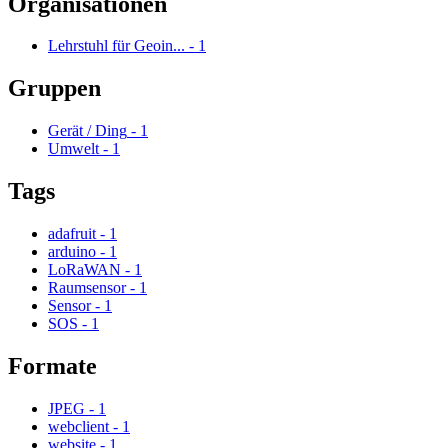
Organisationen
Lehrstuhl für Geoin...
-
1
Gruppen
Gerät / Ding
-
1
Umwelt
-
1
Tags
adafruit
-
1
arduino
-
1
LoRaWAN
-
1
Raumsensor
-
1
Sensor
-
1
SOS
-
1
Formate
JPEG
-
1
webclient
-
1
website
-
1