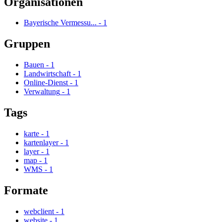
Organisationen
Bayerische Vermessu...
-
1
Gruppen
Bauen
-
1
Landwirtschaft
-
1
Online-Dienst
-
1
Verwaltung
-
1
Tags
karte
-
1
kartenlayer
-
1
layer
-
1
map
-
1
WMS
-
1
Formate
webclient
-
1
website
-
1