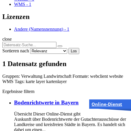
WMS
-
1
Lizenzen
Andere (Namensnennung)
-
1
close
Sortieren nach
Los
1 Datensatz gefunden
Gruppen:
Verwaltung
Landwirtschaft
Formate:
webclient
website
WMS
Tags:
karte
layer
kartenlayer
Ergebnisse filtern
Bodenrichtwerte in Bayern
Online-Dienst
Übersicht Dieser Online-Dienst gibt
Auskunft über Bodenrichtwerte der Gutachterausschüsse der
Landkreise und kreisfreien Städte in Bayern. Es handelt sich
dabei um einen...