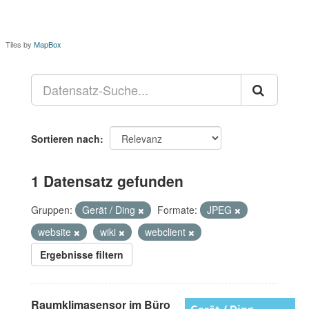
Tiles by
MapBox
Sortieren nach
1 Datensatz gefunden
Gruppen:
Gerät / Ding
Formate:
JPEG
website
wiki
webclient
Ergebnisse filtern
Raumklimasensor im Büro
Gerät / Ding