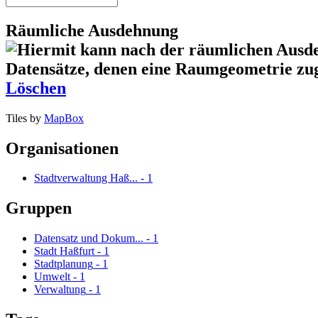
Räumliche Ausdehnung
Löschen
Tiles by
MapBox
Organisationen
Stadtverwaltung Haß...
-
1
Gruppen
Datensatz und Dokum...
-
1
Stadt Haßfurt
-
1
Stadtplanung
-
1
Umwelt
-
1
Verwaltung
-
1