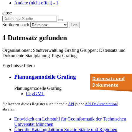
Andere (nicht offen)
-
1
close
Sortieren nach
Los
1 Datensatz gefunden
Organisationen:
Stadtverwaltung Grafing
Gruppen:
Datensatz und
Dokumente
Stadtplanung
Tags:
Grafing
Ergebnisse filtern
Planungsmodelle Grafing
Datensatz und
Dokumente
Planungsmodelle Grafing
CityGML
Sie können dieses Register auch über die
API
(siehe
API-Dokumentation
)
abrufen.
Entwickelt am Lehrstuhl für Geoinformatik der Technischen
Universität München
Über die Katalogplattform Smarte Städte und Regionen