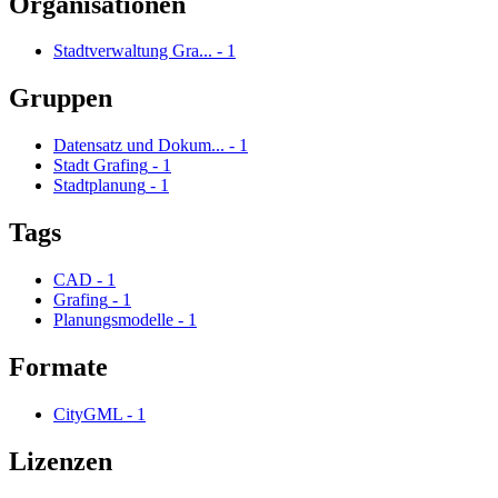
Organisationen
Stadtverwaltung Gra...
-
1
Gruppen
Datensatz und Dokum...
-
1
Stadt Grafing
-
1
Stadtplanung
-
1
Tags
CAD
-
1
Grafing
-
1
Planungsmodelle
-
1
Formate
CityGML
-
1
Lizenzen