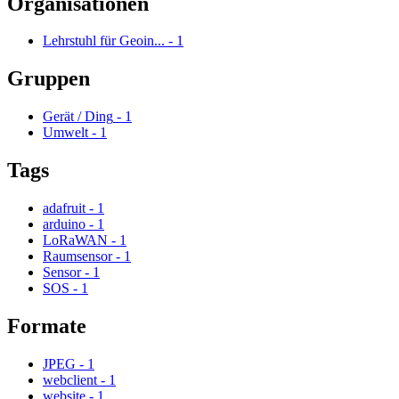
Organisationen
Lehrstuhl für Geoin...
-
1
Gruppen
Gerät / Ding
-
1
Umwelt
-
1
Tags
adafruit
-
1
arduino
-
1
LoRaWAN
-
1
Raumsensor
-
1
Sensor
-
1
SOS
-
1
Formate
JPEG
-
1
webclient
-
1
website
-
1