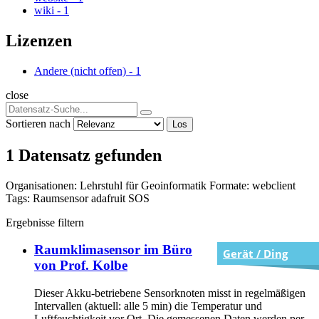
wiki
-
1
Lizenzen
Andere (nicht offen)
-
1
close
Sortieren nach
Los
1 Datensatz gefunden
Organisationen:
Lehrstuhl für Geoinformatik
Formate:
webclient
Tags:
Raumsensor
adafruit
SOS
Ergebnisse filtern
Raumklimasensor im Büro
Gerät / Ding
von Prof. Kolbe
Dieser Akku-betriebene Sensorknoten misst in regelmäßigen
Intervallen (aktuell: alle 5 min) die Temperatur und
Luftfeuchtigkeit vor Ort. Die gemessenen Daten werden per