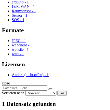
arduino
-
1
LoRaWAN
-
1
Raumsensor
-
1
Sensor
-
1
SOS
-
1
Formate
JPEG
-
1
webclient
-
1
website
-
1
wiki
-
1
Lizenzen
Andere (nicht offen)
-
1
close
Sortieren nach
Los
1 Datensatz gefunden