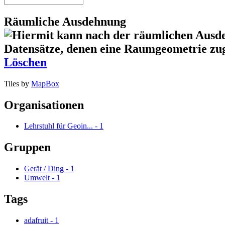
Räumliche Ausdehnung
Löschen
Tiles by
MapBox
Organisationen
Lehrstuhl für Geoin...
-
1
Gruppen
Gerät / Ding
-
1
Umwelt
-
1
Tags
adafruit
-
1