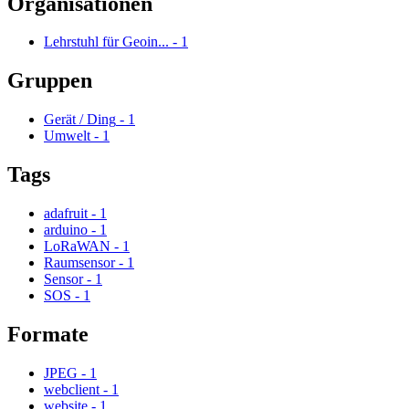
Organisationen
Lehrstuhl für Geoin...
-
1
Gruppen
Gerät / Ding
-
1
Umwelt
-
1
Tags
adafruit
-
1
arduino
-
1
LoRaWAN
-
1
Raumsensor
-
1
Sensor
-
1
SOS
-
1
Formate
JPEG
-
1
webclient
-
1
website
-
1