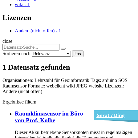
wiki
-
1
Lizenzen
Andere (nicht offen)
-
1
close
Sortieren nach
Los
1 Datensatz gefunden
Organisationen:
Lehrstuhl für Geoinformatik
Tags:
arduino
SOS
Raumsensor
Formate:
webclient
wiki
JPEG
website
Lizenzen:
Andere (nicht offen)
Ergebnisse filtern
Raumklimasensor im Büro
Gerät / Ding
von Prof. Kolbe
Dieser Akku-betriebene Sensorknoten misst in regelmäßigen
Intervallen (aktuell: alle 5 min) die Temperatur und