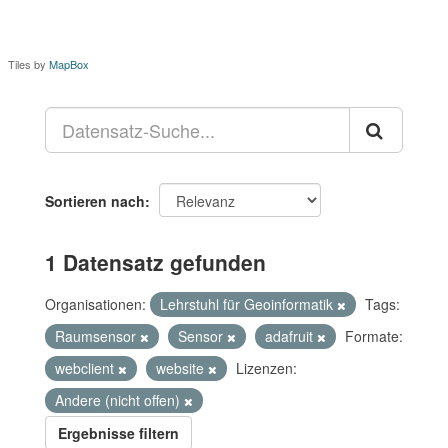
Tiles by
MapBox
Sortieren nach
1 Datensatz gefunden
Organisationen:
Lehrstuhl für Geoinformatik
Tags:
Raumsensor
Sensor
adafruit
Formate:
webclient
website
Lizenzen:
Andere (nicht offen)
Ergebnisse filtern