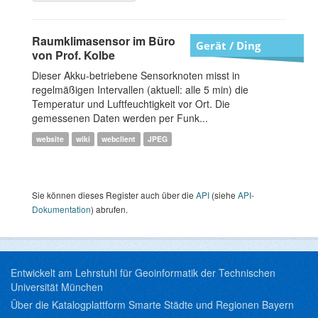
Raumklimasensor im Büro
Gerät / Ding
von Prof. Kolbe
Dieser Akku-betriebene Sensorknoten misst in
regelmäßigen Intervallen (aktuell: alle 5 min) die
Temperatur und Luftfeuchtigkeit vor Ort. Die
gemessenen Daten werden per Funk...
website
wiki
webclient
JPEG
Sie können dieses Register auch über die
API
(siehe
API-
Dokumentation
) abrufen.
Entwickelt am Lehrstuhl für Geoinformatik der Technischen
Universität München
Über die Katalogplattform Smarte Städte und Regionen Bayern