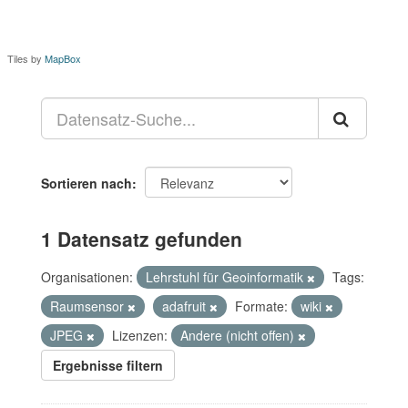
Tiles by
MapBox
Sortieren nach
1 Datensatz gefunden
Organisationen:
Lehrstuhl für Geoinformatik
Tags:
Raumsensor
adafruit
Formate:
wiki
JPEG
Lizenzen:
Andere (nicht offen)
Ergebnisse filtern