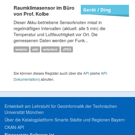
Raumklimasensor im Büro
Gerät / Ding
von Prof. Kolbe
Dieser Akku-betriebene Sensorknoten misst in
regelmäßigen Intervallen (aktuell: alle 5 min) die
Temperatur und Luftfeuchtigkeit vor Ort. Die
gemessenen Daten werden per Funk...
website
wiki
webclient
JPEG
Sie können dieses Register auch über die
API
(siehe
API-
Dokumentation
) abrufen.
Entwickelt am Lehrstuhl für Geoinformatik der Technischen
Universität München
Über die Katalogplattform Smarte Städte und Regionen Bayern
CKAN-API
Eingesetzte Software ist