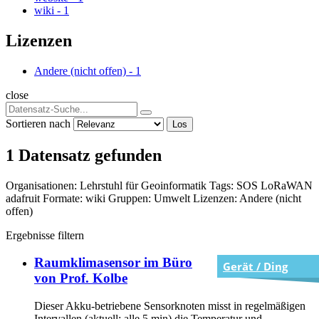
wiki
-
1
Lizenzen
Andere (nicht offen)
-
1
close
Sortieren nach
Los
1 Datensatz gefunden
Organisationen:
Lehrstuhl für Geoinformatik
Tags:
SOS
LoRaWAN
adafruit
Formate:
wiki
Gruppen:
Umwelt
Lizenzen:
Andere (nicht
offen)
Ergebnisse filtern
Raumklimasensor im Büro
Gerät / Ding
von Prof. Kolbe
Dieser Akku-betriebene Sensorknoten misst in regelmäßigen
Intervallen (aktuell: alle 5 min) die Temperatur und