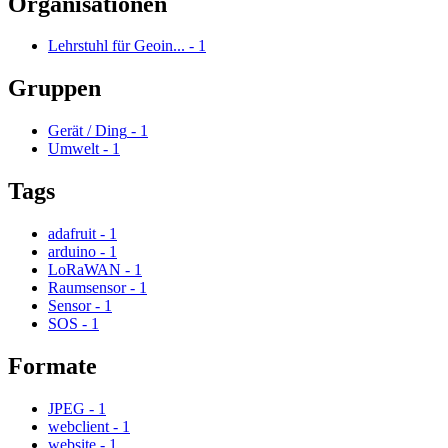
Organisationen
Lehrstuhl für Geoin...
-
1
Gruppen
Gerät / Ding
-
1
Umwelt
-
1
Tags
adafruit
-
1
arduino
-
1
LoRaWAN
-
1
Raumsensor
-
1
Sensor
-
1
SOS
-
1
Formate
JPEG
-
1
webclient
-
1
website
-
1