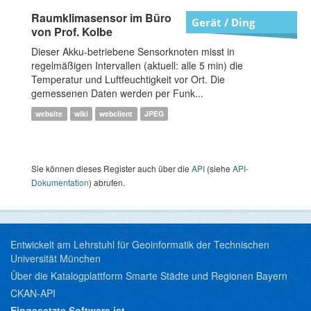
Raumklimasensor im Büro
Gerät / Ding
von Prof. Kolbe
Dieser Akku-betriebene Sensorknoten misst in
regelmäßigen Intervallen (aktuell: alle 5 min) die
Temperatur und Luftfeuchtigkeit vor Ort. Die
gemessenen Daten werden per Funk...
website
wiki
webclient
JPEG
Sie können dieses Register auch über die
API
(siehe
API-
Dokumentation
) abrufen.
Entwickelt am Lehrstuhl für Geoinformatik der Technischen
Universität München
Über die Katalogplattform Smarte Städte und Regionen Bayern
CKAN-API
Eingesetzte Software ist