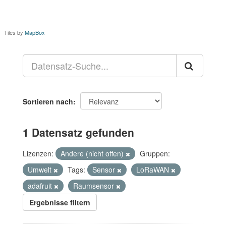
Tiles by
MapBox
Sortieren nach
1 Datensatz gefunden
Lizenzen:
Andere (nicht offen)
Gruppen:
Umwelt
Tags:
Sensor
LoRaWAN
adafruit
Raumsensor
Ergebnisse filtern