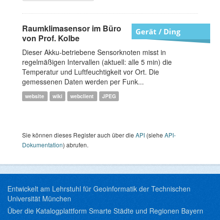
Raumklimasensor im Büro
Gerät / Ding
von Prof. Kolbe
Dieser Akku-betriebene Sensorknoten misst in
regelmäßigen Intervallen (aktuell: alle 5 min) die
Temperatur und Luftfeuchtigkeit vor Ort. Die
gemessenen Daten werden per Funk...
website
wiki
webclient
JPEG
Sie können dieses Register auch über die
API
(siehe
API-
Dokumentation
) abrufen.
Entwickelt am Lehrstuhl für Geoinformatik der Technischen
Universität München
Über die Katalogplattform Smarte Städte und Regionen Bayern