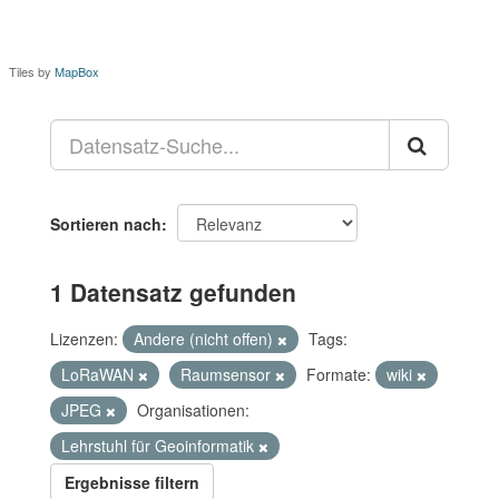
Tiles by
MapBox
Sortieren nach
1 Datensatz gefunden
Lizenzen:
Andere (nicht offen)
Tags:
LoRaWAN
Raumsensor
Formate:
wiki
JPEG
Organisationen:
Lehrstuhl für Geoinformatik
Ergebnisse filtern