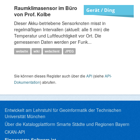
Raumklimasensor im Büro
Gerät / Ding
von Prof. Kolbe
Dieser Akku-betriebene Sensorknoten misst in
regelmäßigen Intervallen (aktuell: alle 5 min) die
Temperatur und Luftfeuchtigkeit vor Ort. Die
gemessenen Daten werden per Funk...
website
wiki
webclient
JPEG
Sie können dieses Register auch über die
API
(siehe
API-
Dokumentation
) abrufen.
Entwickelt am Lehrstuhl für Geoinformatik der Technischen
Universität München
Über die Katalogplattform Smarte Städte und Regionen Bayern
CKAN-API
Eingesetzte Software ist