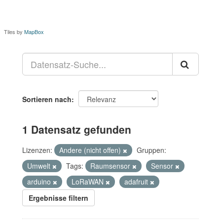
Tiles by
MapBox
Sortieren nach
1 Datensatz gefunden
Lizenzen:
Andere (nicht offen)
Gruppen:
Umwelt
Tags:
Raumsensor
Sensor
arduino
LoRaWAN
adafruit
Ergebnisse filtern