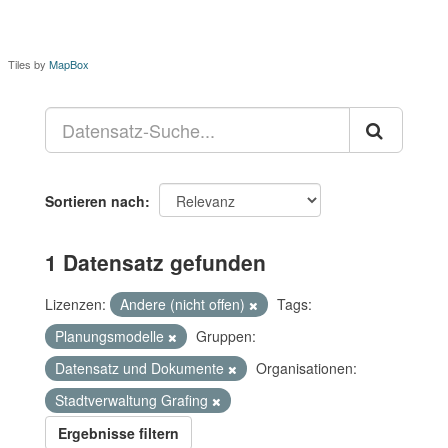
Tiles by
MapBox
Sortieren nach
1 Datensatz gefunden
Lizenzen:
Andere (nicht offen)
Tags:
Planungsmodelle
Gruppen:
Datensatz und Dokumente
Organisationen:
Stadtverwaltung Grafing
Ergebnisse filtern