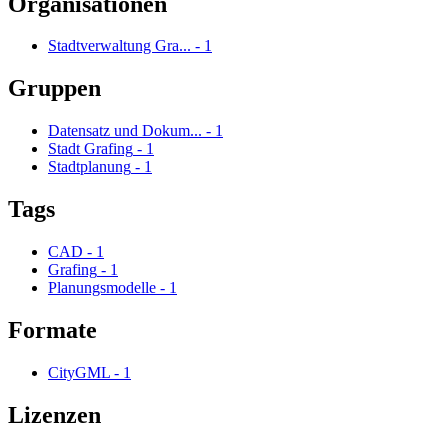
Organisationen
Stadtverwaltung Gra...
-
1
Gruppen
Datensatz und Dokum...
-
1
Stadt Grafing
-
1
Stadtplanung
-
1
Tags
CAD
-
1
Grafing
-
1
Planungsmodelle
-
1
Formate
CityGML
-
1
Lizenzen