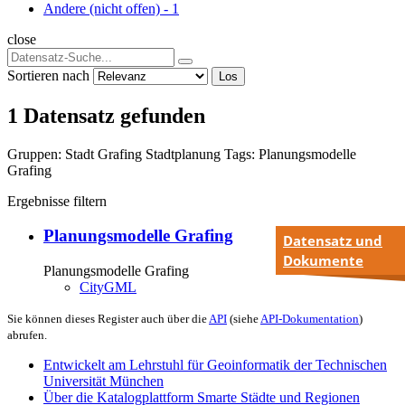
Andere (nicht offen)
-
1
close
Sortieren nach
Los
1 Datensatz gefunden
Gruppen:
Stadt Grafing
Stadtplanung
Tags:
Planungsmodelle
Grafing
Ergebnisse filtern
Planungsmodelle Grafing
Datensatz und
Dokumente
Planungsmodelle Grafing
CityGML
Sie können dieses Register auch über die
API
(siehe
API-Dokumentation
)
abrufen.
Entwickelt am Lehrstuhl für Geoinformatik der Technischen
Universität München
Über die Katalogplattform Smarte Städte und Regionen