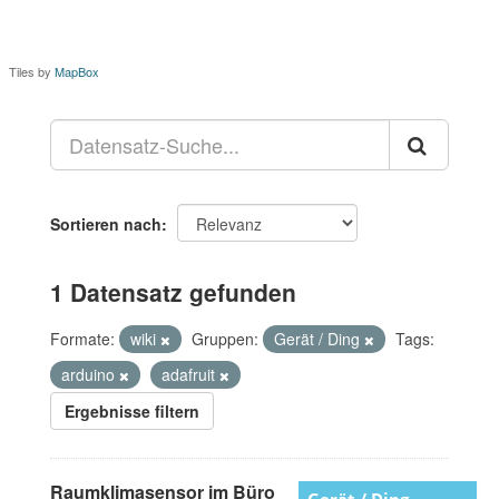
Tiles by
MapBox
Sortieren nach
1 Datensatz gefunden
Formate:
wiki
Gruppen:
Gerät / Ding
Tags:
arduino
adafruit
Ergebnisse filtern
Raumklimasensor im Büro
Gerät / Ding