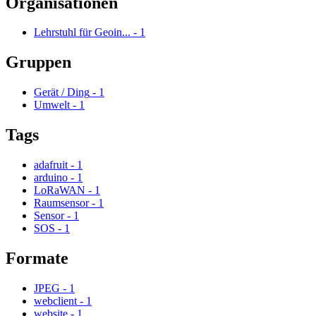
Organisationen
Lehrstuhl für Geoin...
-
1
Gruppen
Gerät / Ding
-
1
Umwelt
-
1
Tags
adafruit
-
1
arduino
-
1
LoRaWAN
-
1
Raumsensor
-
1
Sensor
-
1
SOS
-
1
Formate
JPEG
-
1
webclient
-
1
website
-
1