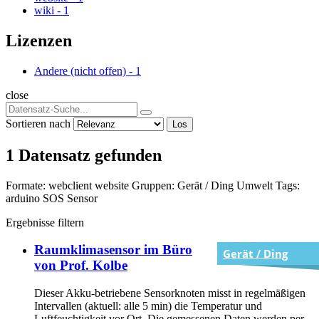
wiki
-
1
Lizenzen
Andere (nicht offen)
-
1
close
Sortieren nach
Los
1 Datensatz gefunden
Formate:
webclient
website
Gruppen:
Gerät / Ding
Umwelt
Tags:
arduino
SOS
Sensor
Ergebnisse filtern
Raumklimasensor im Büro
Gerät / Ding
von Prof. Kolbe
Dieser Akku-betriebene Sensorknoten misst in regelmäßigen
Intervallen (aktuell: alle 5 min) die Temperatur und
Luftfeuchtigkeit vor Ort. Die gemessenen Daten werden per