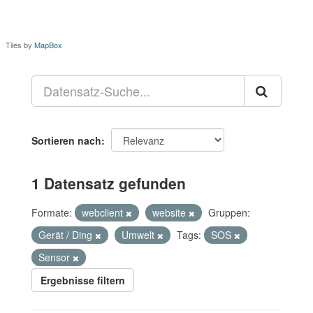
Tiles by
MapBox
Sortieren nach
1 Datensatz gefunden
Formate:
webclient
website
Gruppen:
Gerät / Ding
Umwelt
Tags:
SOS
Sensor
Ergebnisse filtern