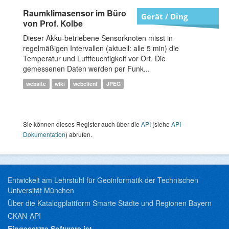
Raumklimasensor im Büro
Gerät / Ding
von Prof. Kolbe
Dieser Akku-betriebene Sensorknoten misst in
regelmäßigen Intervallen (aktuell: alle 5 min) die
Temperatur und Luftfeuchtigkeit vor Ort. Die
gemessenen Daten werden per Funk...
website
wiki
webclient
JPEG
Sie können dieses Register auch über die
API
(siehe
API-
Dokumentation
) abrufen.
Entwickelt am Lehrstuhl für Geoinformatik der Technischen
Universität München
Über die Katalogplattform Smarte Städte und Regionen Bayern
CKAN-API
Eingesetzte Software ist