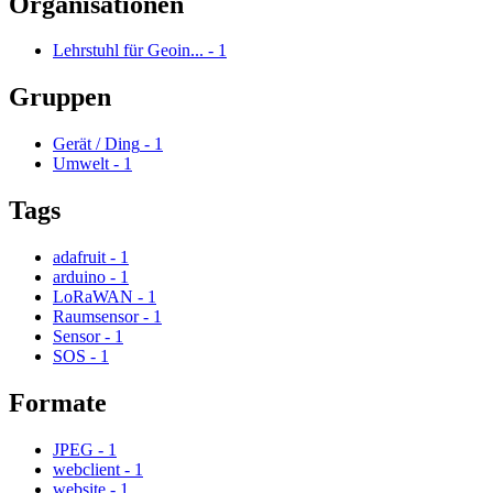
Organisationen
Lehrstuhl für Geoin...
-
1
Gruppen
Gerät / Ding
-
1
Umwelt
-
1
Tags
adafruit
-
1
arduino
-
1
LoRaWAN
-
1
Raumsensor
-
1
Sensor
-
1
SOS
-
1
Formate
JPEG
-
1
webclient
-
1
website
-
1