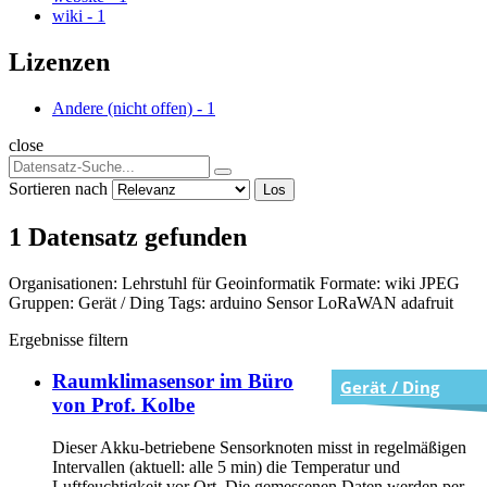
wiki
-
1
Lizenzen
Andere (nicht offen)
-
1
close
Sortieren nach
Los
1 Datensatz gefunden
Organisationen:
Lehrstuhl für Geoinformatik
Formate:
wiki
JPEG
Gruppen:
Gerät / Ding
Tags:
arduino
Sensor
LoRaWAN
adafruit
Ergebnisse filtern
Raumklimasensor im Büro
Gerät / Ding
von Prof. Kolbe
Dieser Akku-betriebene Sensorknoten misst in regelmäßigen
Intervallen (aktuell: alle 5 min) die Temperatur und
Luftfeuchtigkeit vor Ort. Die gemessenen Daten werden per