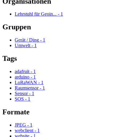
Organisationen
Lehrstuhl für Geoin...
-
1
Gruppen
Gerät / Ding
-
1
Umwelt
-
1
Tags
adafruit
-
1
arduino
-
1
LoRaWAN
-
1
Raumsensor
-
1
Sensor
-
1
SOS
-
1
Formate
JPEG
-
1
webclient
-
1
website
-
1