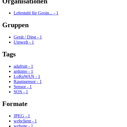
Organisationen
Lehrstuhl für Geoin...
-
1
Gruppen
Gerät / Ding
-
1
Umwelt
-
1
Tags
adafruit
-
1
arduino
-
1
LoRaWAN
-
1
Raumsensor
-
1
Sensor
-
1
SOS
-
1
Formate
JPEG
-
1
webclient
-
1
website
-
1