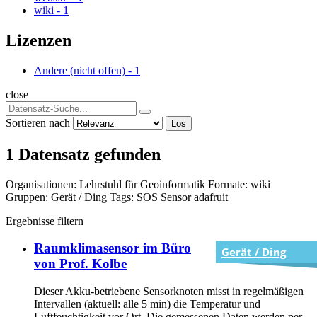
wiki
-
1
Lizenzen
Andere (nicht offen)
-
1
close
Sortieren nach
Los
1 Datensatz gefunden
Organisationen:
Lehrstuhl für Geoinformatik
Formate:
wiki
Gruppen:
Gerät / Ding
Tags:
SOS
Sensor
adafruit
Ergebnisse filtern
Raumklimasensor im Büro
Gerät / Ding
von Prof. Kolbe
Dieser Akku-betriebene Sensorknoten misst in regelmäßigen
Intervallen (aktuell: alle 5 min) die Temperatur und
Luftfeuchtigkeit vor Ort. Die gemessenen Daten werden per