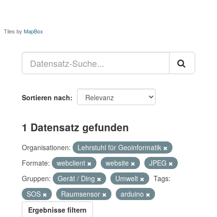
Tiles by
MapBox
Sortieren nach
1 Datensatz gefunden
Organisationen:
Lehrstuhl für Geoinformatik
Formate:
webclient
website
JPEG
Gruppen:
Gerät / Ding
Umwelt
Tags:
SOS
Raumsensor
arduino
Ergebnisse filtern