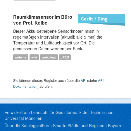
Raumklimasensor im Büro
Gerät / Ding
von Prof. Kolbe
Dieser Akku-betriebene Sensorknoten misst in
regelmäßigen Intervallen (aktuell: alle 5 min) die
Temperatur und Luftfeuchtigkeit vor Ort. Die
gemessenen Daten werden per Funk...
website
wiki
webclient
JPEG
Sie können dieses Register auch über die
API
(siehe
API-
Dokumentation
) abrufen.
Entwickelt am Lehrstuhl für Geoinformatik der Technischen
Universität München
Über die Katalogplattform Smarte Städte und Regionen Bayern