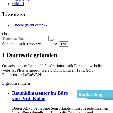
wiki
-
1
Lizenzen
Andere (nicht offen)
-
1
close
Sortieren nach
Los
1 Datensatz gefunden
Organisationen:
Lehrstuhl für Geoinformatik
Formate:
webclient
website
JPEG
Gruppen:
Gerät / Ding
Umwelt
Tags:
SOS
Raumsensor
LoRaWAN
Ergebnisse filtern
Raumklimasensor im Büro
Gerät / Ding
von Prof. Kolbe
Dieser Akku-betriebene Sensorknoten misst in regelmäßigen
Intervallen (aktuell: alle 5 min) die Temperatur und