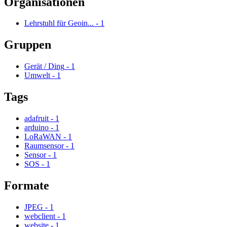
Organisationen
Lehrstuhl für Geoin...
-
1
Gruppen
Gerät / Ding
-
1
Umwelt
-
1
Tags
adafruit
-
1
arduino
-
1
LoRaWAN
-
1
Raumsensor
-
1
Sensor
-
1
SOS
-
1
Formate
JPEG
-
1
webclient
-
1
website
-
1