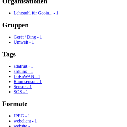
Organisationen
Lehrstuhl für Geoin...
-
1
Gruppen
Gerät / Ding
-
1
Umwelt
-
1
Tags
adafruit
-
1
arduino
-
1
LoRaWAN
-
1
Raumsensor
-
1
Sensor
-
1
SOS
-
1
Formate
JPEG
-
1
webclient
-
1
website
-
1