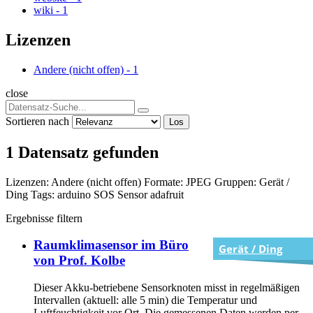
wiki
-
1
Lizenzen
Andere (nicht offen)
-
1
close
Sortieren nach
Los
1 Datensatz gefunden
Lizenzen:
Andere (nicht offen)
Formate:
JPEG
Gruppen:
Gerät /
Ding
Tags:
arduino
SOS
Sensor
adafruit
Ergebnisse filtern
Raumklimasensor im Büro
Gerät / Ding
von Prof. Kolbe
Dieser Akku-betriebene Sensorknoten misst in regelmäßigen
Intervallen (aktuell: alle 5 min) die Temperatur und
Luftfeuchtigkeit vor Ort. Die gemessenen Daten werden per