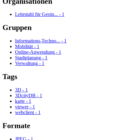
Organisationen
Lehrstuhl für Geoin...
-
1
Gruppen
Informations-Techno...
-
1
Mobilität
-
1
Online-Anwendung
-
1
Stadtplanung
-
1
Verwaltung
-
1
Tags
3D
-
1
3DcityDB
-
1
karte
-
1
viewer
-
1
webclient
-
1
Formate
JPEG
-
1