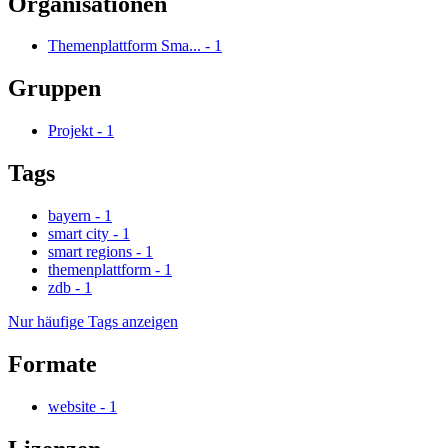
Organisationen
Themenplattform Sma...
-
1
Gruppen
Projekt
-
1
Tags
bayern
-
1
smart city
-
1
smart regions
-
1
themenplattform
-
1
zdb
-
1
Nur häufige Tags anzeigen
Formate
website
-
1