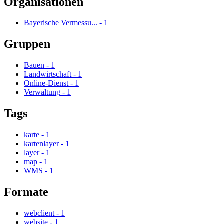
Organisationen
Bayerische Vermessu...
-
1
Gruppen
Bauen
-
1
Landwirtschaft
-
1
Online-Dienst
-
1
Verwaltung
-
1
Tags
karte
-
1
kartenlayer
-
1
layer
-
1
map
-
1
WMS
-
1
Formate
webclient
-
1
website
-
1