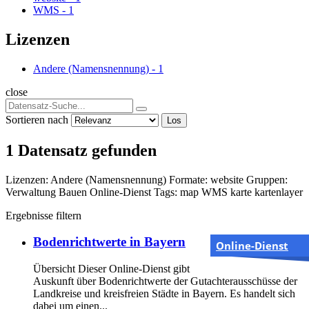
WMS
-
1
Lizenzen
Andere (Namensnennung)
-
1
close
Sortieren nach
Los
1 Datensatz gefunden
Lizenzen:
Andere (Namensnennung)
Formate:
website
Gruppen:
Verwaltung
Bauen
Online-Dienst
Tags:
map
WMS
karte
kartenlayer
Ergebnisse filtern
Bodenrichtwerte in Bayern
Online-Dienst
Übersicht Dieser Online-Dienst gibt
Auskunft über Bodenrichtwerte der Gutachterausschüsse der
Landkreise und kreisfreien Städte in Bayern. Es handelt sich
dabei um einen...