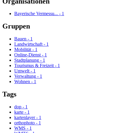
Organisationen
Bayerische Vermessu...
-
1
Gruppen
Bauen
-
1
Landwirtschaft
-
1
Mobilität
-
1
Online-Dienst
-
1
Stadtplanung
-
1
Tourismus & Freizeit
-
1
Umwelt
-
1
Verwaltung
-
1
Wohnen
-
1
Tags
dop
-
1
karte
-
1
kartenlayer
-
1
orthophoto
-
1
WMS
-
1