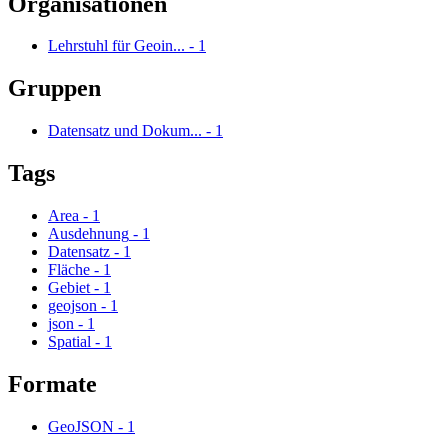
Organisationen
Lehrstuhl für Geoin...
-
1
Gruppen
Datensatz und Dokum...
-
1
Tags
Area
-
1
Ausdehnung
-
1
Datensatz
-
1
Fläche
-
1
Gebiet
-
1
geojson
-
1
json
-
1
Spatial
-
1
Formate
GeoJSON
-
1