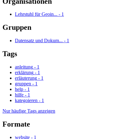
Organisationen
Lehrstuhl für Geoin...
-
1
Gruppen
Datensatz und Dokum...
-
1
Tags
anleitung
-
1
erklärung
-
1
erläuterung
-
1
gruppen
-
1
help
-
1
hilfe
-
1
kategoieren
-
1
Nur häufige Tags anzeigen
Formate
website
-
1